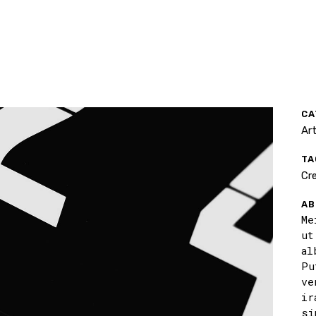
CA
Ar
TA
Cre
AB
Me
ut
al
Pu
ve
ir
si