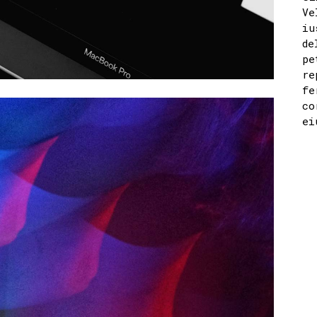
Ve
iu
de
pe
re
fe
co
ei