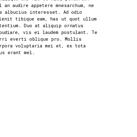
l an audire appetere mnesarchum, ne
s albucius interesset. Ad odio
lenit tibique eam, has ut quot ullum
tentium. Duo at aliquip ornatus
pudiare, vis ei laudem postulant. Te
rri everti oblique pro. Mollis
rpora voluptaria mei et, ex tota
us erant mel.