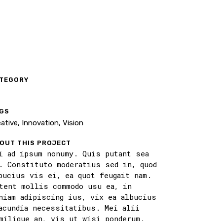
TEGORY
t
GS
ative, Innovation, Vision
OUT THIS PROJECT
i ad ipsum nonumy. Quis putant sea
. Constituto moderatius sed in, quod
bucius vis ei, ea quot feugait nam.
tent mollis commodo usu ea, in
niam adipiscing ius, vix ea albucius
acundia necessitatibus. Mei alii
milique an, vis ut wisi ponderum.